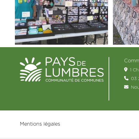
Commu
1 C
03 
Nou
Mentions légales