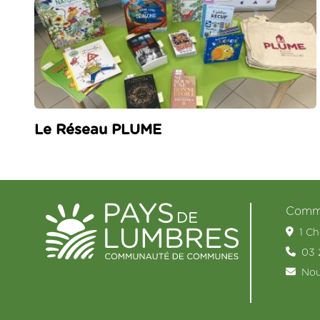
Le Réseau PLUME
Commu
1 C
03 
Nou